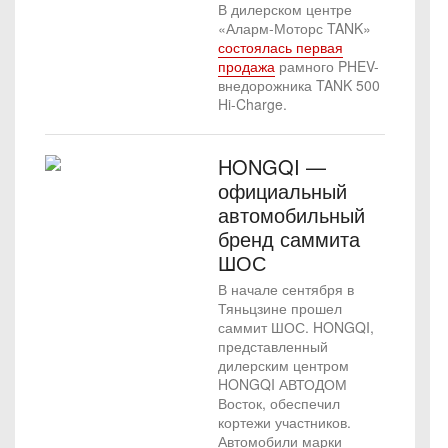
В дилерском центре
«Аларм-Моторс TANK»
состоялась первая
продажа
рамного PHEV-
внедорожника TANK 500
Hi-Charge.
HONGQI —
официальный
автомобильный
бренд саммита
ШОС
В начале сентября в
Тяньцзине прошел
саммит ШОС. HONGQI,
представленный
дилерским центром
HONGQI АВТОДОМ
Восток, обеспечил
кортежи участников.
Автомобили марки