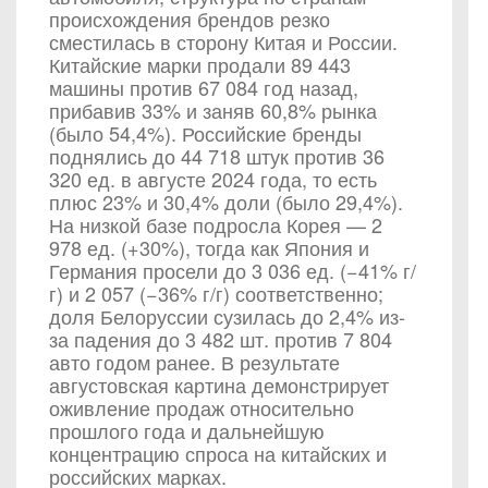
происхождения брендов резко
сместилась в сторону Китая и России.
Китайские марки продали 89 443
машины против 67 084 год назад,
прибавив 33% и заняв 60,8% рынка
(было 54,4%). Российские бренды
поднялись до 44 718 штук против 36
320 ед. в августе 2024 года, то есть
плюс 23% и 30,4% доли (было 29,4%).
На низкой базе подросла Корея — 2
978 ед. (+30%), тогда как Япония и
Германия просели до 3 036 ед. (−41% г/
г) и 2 057 (−36% г/г) соответственно;
доля Белоруссии сузилась до 2,4% из-
за падения до 3 482 шт. против 7 804
авто годом ранее. В результате
августовская картина демонстрирует
оживление продаж относительно
прошлого года и дальнейшую
концентрацию спроса на китайских и
российских марках.