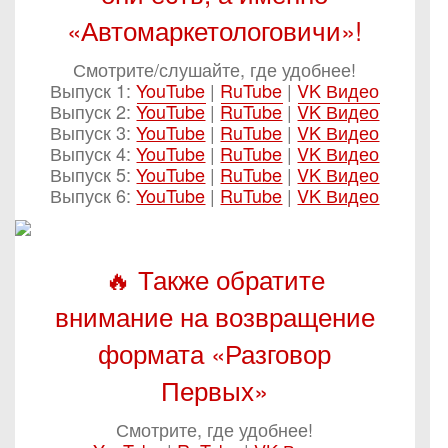
«Автомаркетологовичи»!
Смотрите/слушайте, где удобнее!
Выпуск 1:
YouTube
|
RuTube
|
VK Видео
Выпуск 2:
YouTube
|
RuTube
|
VK Видео
Выпуск 3:
YouTube
|
RuTube
|
VK Видео
Выпуск 4:
YouTube
|
RuTube
|
VK Видео
Выпуск 5:
YouTube
|
RuTube
|
VK Видео
Выпуск 6:
YouTube
|
RuTube
|
VK Видео
🔥 Также обратите
внимание на возвращение
формата «Разговор
Первых»
Смотрите, где удобнее!