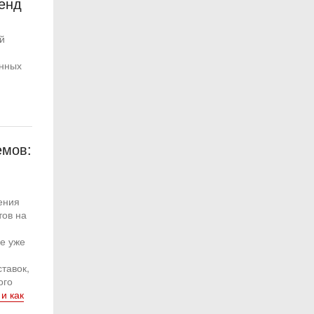
енд
й
анных
емов:
ения
тов на
е уже
тавок,
ого
и как