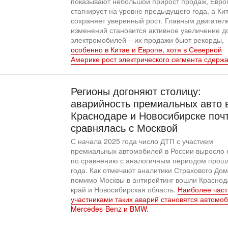
показывают небольшой прирост продаж, Евро
стагнирует на уровне предыдущего года, а Ки
сохраняет уверенный рост. Главным двигател
изменений становится активное увеличение д
электромобилей – их продажи бьют рекорды,
особенно в Китае и Европе, хотя в Северной
Америке рост электрического сегмента сдержа
Регионы догоняют столицу:
аварийность премиальных авто 
Краснодаре и Новосибирске поч
сравнялась с Москвой
С начала 2025 года число ДТП с участием
премиальных автомобилей в России выросло 
по сравнению с аналогичным периодом прош
года. Как отмечают аналитики Страхового Дом
помимо Москвы в антирейтинг вошли Краснод
край и Новосибирская область.
Наиболее час
участниками таких аварий становятся автомо
Mercedes-Benz и BMW.