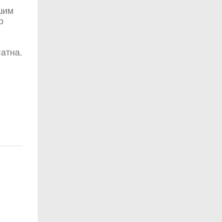
шим
р
атна.