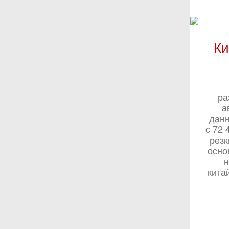
Ки
ра
а
данн
с 72 
резк
осно
н
кита