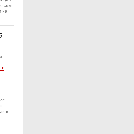
ие семь
м на
5
и
 в
гое
го
ый в