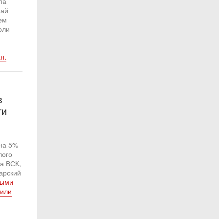
па
тай
ем
оли
н.
в
ти
на 5%
лого
а ВСК,
арский
тыми
били