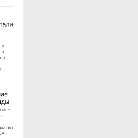
тали
 в
ли
ной
и
мае
нды
в мае
тя
ых лет
ША