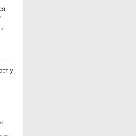
ся
т
 от
ост у
ы
родаж