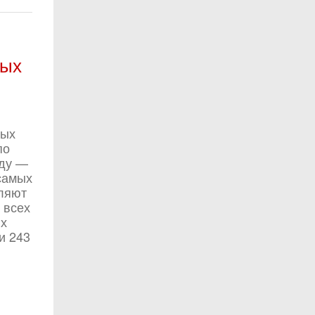
вых
вых
по
оду —
 самых
вляют
 всех
ых
и 243