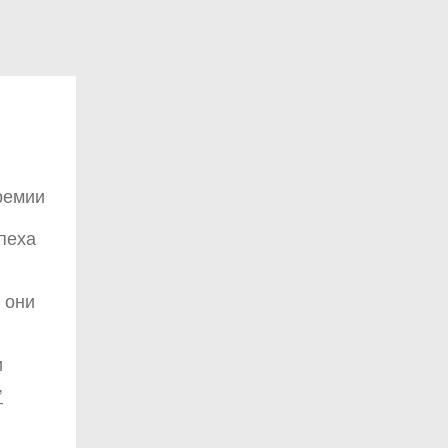
ремии
пеха
0 они
и
,
т