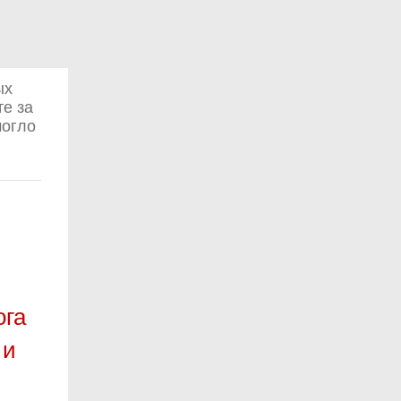
ых
те за
могло
ога
 и