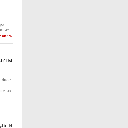
и
ура
тание
нания.
щиты
табное
ном из
ды и