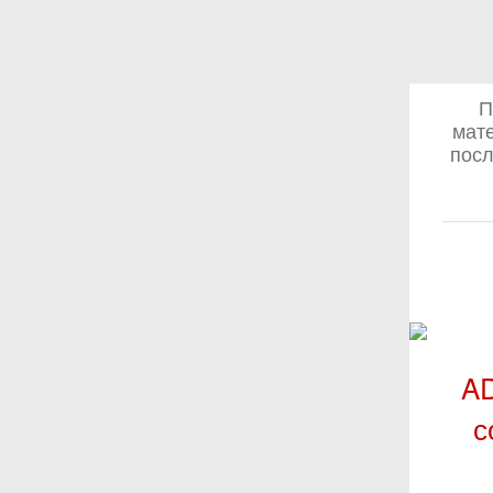
П
мате
посл
AD
с