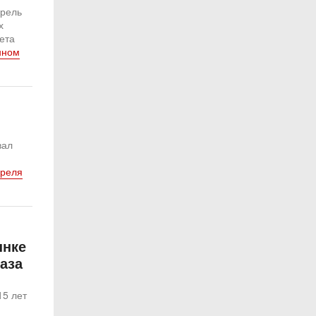
прель
х
ета
нном
вал
преля
ынке
раза
15 лет