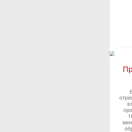
Пр
отри
в
про
1
мен
об