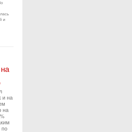
По
илась
й и
 на
д
л
 и на
ем
о на
8%
аким
 по