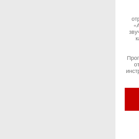
от
«
зву
к
Прог
о
инст