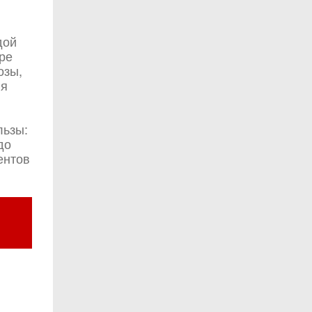
дой
ре
озы,
ия
льзы:
до
ентов