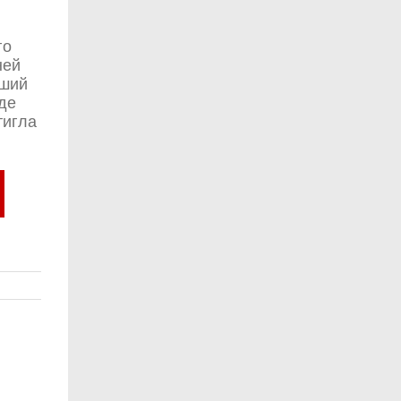
го
ней
ьший
де
тигла
и