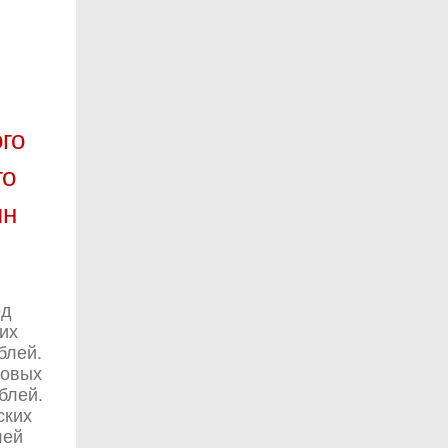
го
го
лн
од
их
блей.
новых
блей.
ских
лей