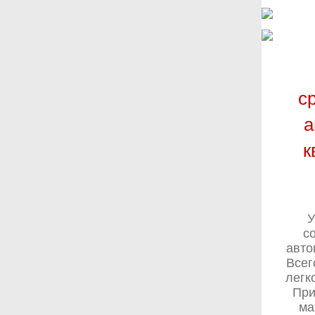
с
а
к
У
с
авто
Всег
легк
При
ма