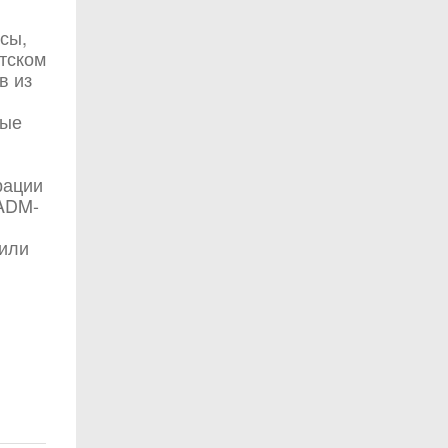
сы,
нтском
в из
ные
рации
 ADM-
 или