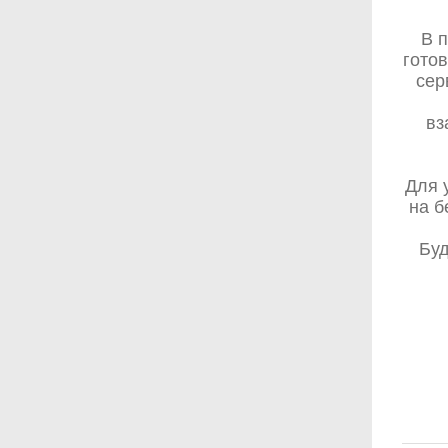
В 
готов
сер
вз
Для 
на б
Буд