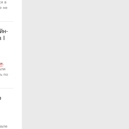
я в
е не
йн-
 I
ли
,
али
ь по
о
чале