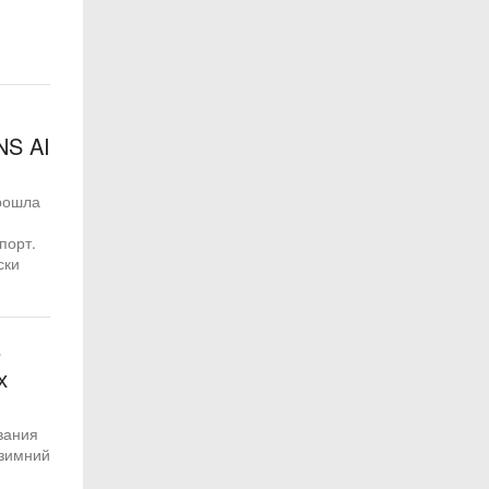
NS AI
прошла
порт.
ски
е
х
вания
 зимний