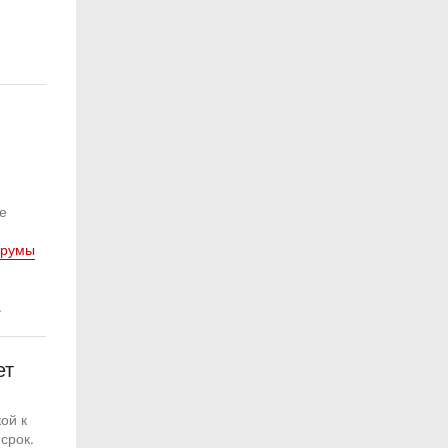
е
-румы
,
.
ет
ой к
срок.