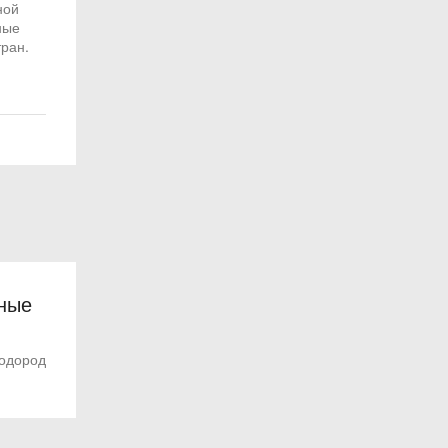
ной
ные
тран.
зные
водород