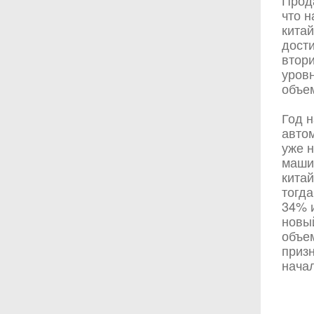
Прод
что н
китай
дости
втор
уровн
объе
Год 
автом
уже 
маши
китай
тогда
34% 
новы
объем
призн
нача