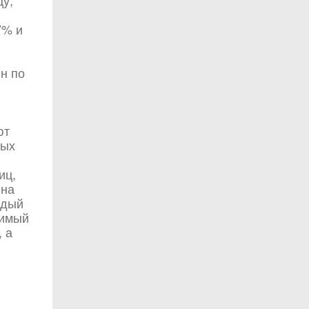
цу,
7% и
н по
ют
ных
иц,
 на
ждый
вимый
, а