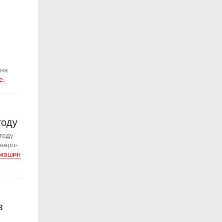
 на
е.
году
году
еверо-
 машин
в