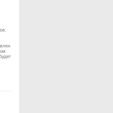
ов:
авлен
как
будет