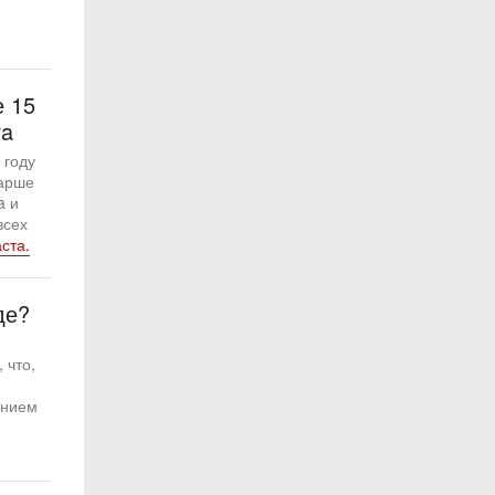
 15
ra
 году
арше
a и
всех
ста.
де?
 что,
анием