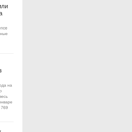
или
а
ence
нные
в
ода на
о
весь
январе
 769
х