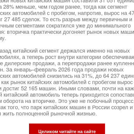
ажи новых китайских машин составили 31 051 едини
а 28% меньше, чем годом ранее, тогда как сегмент
ских автомобилей с пробегом, напротив, вырос на 4
г 27 485 сделок. То есть разрыв между первичным и
ичным сегментами сократился уже до минимального
я: вторичка практически догоняет рынок новых маши
му.
назад китайский сегмент держался именно на новых
обилях, а теперь рост внутри категории обеспечива
не дилерские продажи, а перепродажи ранее куплен
н. За январь–февраль 2026 года продажи новых
ских автомобилей снизились на 31%, до 64 237 един
 как рынок китайских автомобилей с пробегом вырос
и достиг 52 165 машин. Иными словами, почти на ка
й китайский автомобиль теперь приходится сопоста
 оборота на вторичке. Это уже не побочный процесс
ак того, что парк китайских машин в России созрел и
л жить полноценной рыночной жизнью.
Целиком читайте на сайте