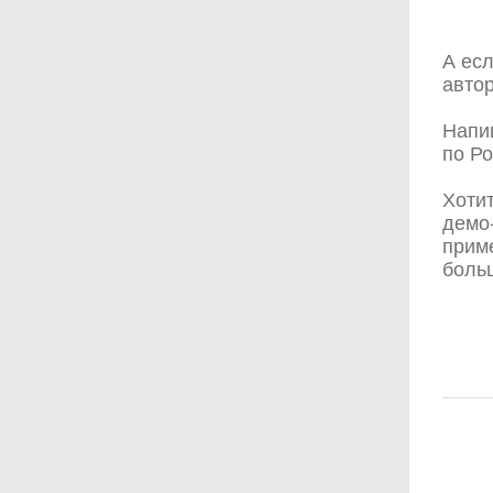
А ес
автор
Напи
по Ро
Хоти
демо
приме
боль