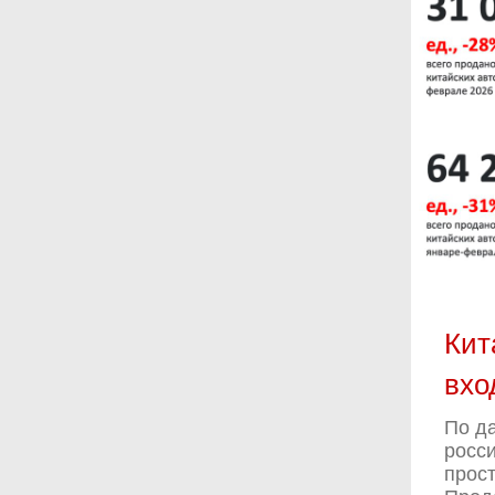
Кит
вхо
По д
росси
прост