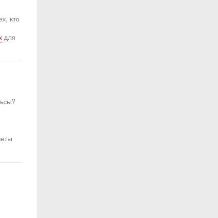
х, кто
х
для
льсы?
веты