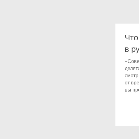
Что
в р
«Сове
делят
смотр
от вр
вы пр