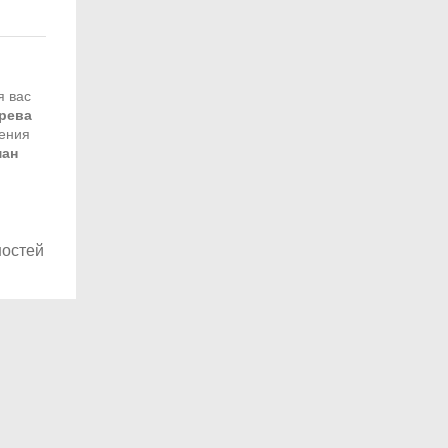
я вас
рева
ения
ман
ностей