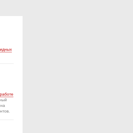
видных
 работе
ный
 на
нтов.