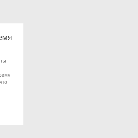
емя
рты
время
что