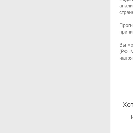
анали
стран
Прогн
прини
Вы мо
(РФ+М
напря
Хот