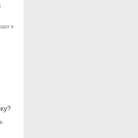
х
ндах и
нку?
ь