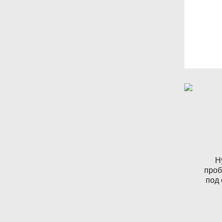
Н
проб
под 