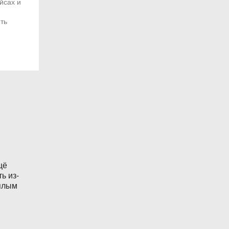
йсах и
ть
щё
ь из-
ёплым