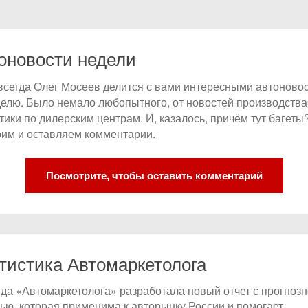
оновости недели
 всегда Олег Мосеев делится с вами интересными автоново
делю. Было немало любопытного, от новостей производства
тики по дилерским центрам. И, казалось, причём тут багеты
им и оставляем комментарии.
Посмотрите, чтобы оставить комментарий
тистика Автомаркетолога
да «Автомаркетолога» разработала новый отчет с прогноз
ью, которая применима к авторынку России и помогает