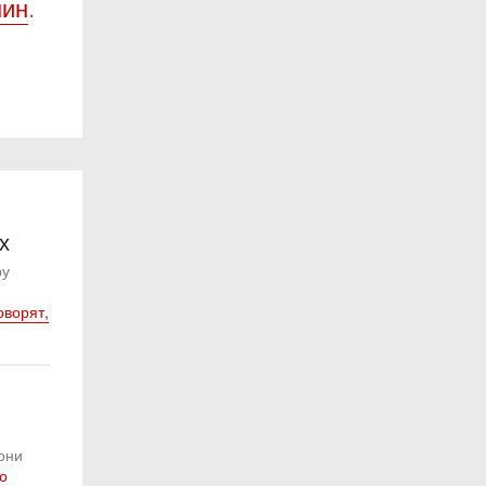
нин
.
х
ру
оворят,
они
о