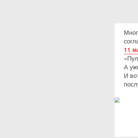
Мног
согл
11 м
«Пул
А у
И во
посл