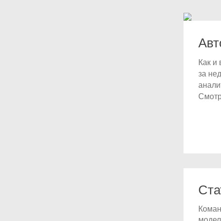
Авт
Как и
за не
анали
Смотр
Ста
Коман
модел