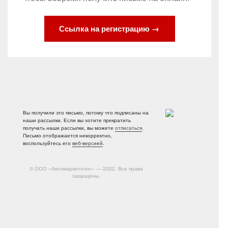
Ссылка на регистрацию →
Вы получили это письмо, потому что подписаны на
наши рассылки. Если вы хотите прекратить
получать наши рассылки, вы можете
отписаться
.
Письмо отображается некорректно,
воспользуйтесь его
веб-версией
.
© ООО «Автомаркетолог» — 2022. Все права
защищены.
125430, г. Москва, Митинский 1-й пер., д.25