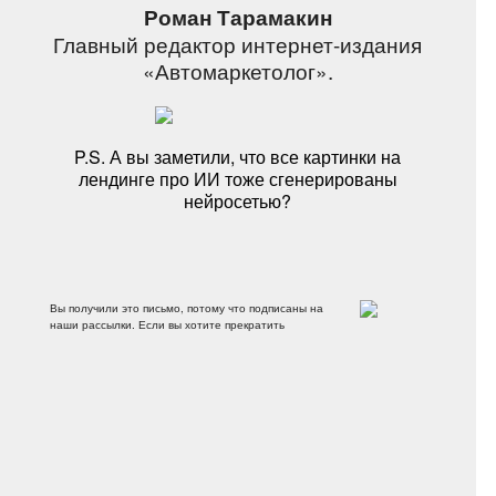
Роман Тарамакин
Главный редактор интернет-издания
«Автомаркетолог».
P.S. А вы заметили, что все картинки на
лендинге про ИИ тоже сгенерированы
нейросетью?
Вы получили это письмо, потому что подписаны на
наши рассылки. Если вы хотите прекратить
получать наши рассылки, вы можете
отписаться
.
Письмо отображается некорректно,
воспользуйтесь его
веб-версией
.
© ООО «Автомаркетолог» — 2022. Все права
защищены.
125430, г. Москва, Митинский 1-й пер., д.25